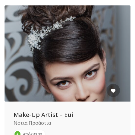
Make-Up Artist – Eui
Νότια Προάστια
Από€80,00