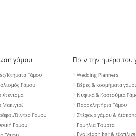
ωση γάμου
Πριν την ημέρα του
ες/Κτήματα Γάμου
Wedding Planners
ολισμός Γάμου
Βέρες & κοσμήματα γάμο
 Χτένισμα
Νυφικά & Κοστούμια Γάμ
 Μακιγιάζ
Προσκλητήρια Γάμου
άφοι/Βίντεο Γάμου
Στέφανα γάμου & Δισκοπ
σική Γάμου
Γαμήλια Τούρτα
Ενοικίαση bar & εξοπλισ
ng Γάμου