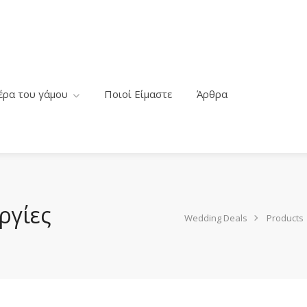
έρα του γάμου
Ποιοί Είμαστε
Άρθρα
ργίες
Wedding Deals
Products