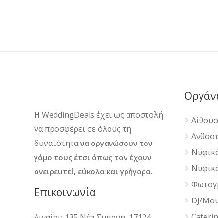
Οργάν
H WeddingDeals έχει ως αποστολή
Αίθουσ
να προσφέρει σε όλους τη
Ανθοστ
δυνατότητα
να οργανώσουν τον
Νυφικό
γάμο τους έτσι όπως τον έχουν
Νυφικό
ονειρευτεί, εύκολα και γρήγορα.
Φωτογρ
Επικοινωνία
DJ/Μου
Cateri
Αιγαίου 135 Νέα Σμύρνη, 17124,